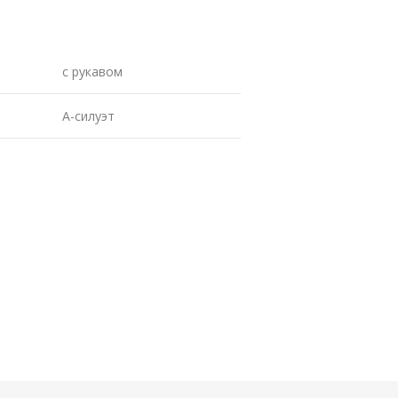
с рукавом
А-силуэт