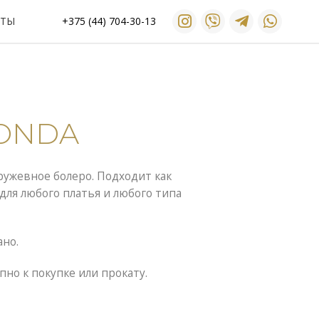
КТЫ
+375 (44) 704-30-13
ONDA
ружевное болеро. Подходит как
ля любого платья и любого типа
ано.
пно к покупке или прокату.