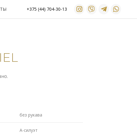
КТЫ
+375 (44) 704-30-13
IEL
ано.
без рукава
А-силуэт